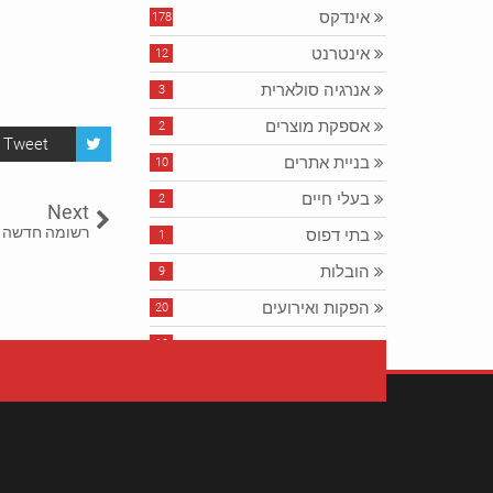
אינדקס
178
אינטרנט
12
אנרגיה סולארית
3
אספקת מוצרים
2
Tweet
בניית אתרים
10
בעלי חיים
2
Next
רשומה חדשה י
בתי דפוס
1
הובלות
9
הפקות ואירועים
20
חדשות ותקשורת
10
חוק ומשפט
13
חינוך ומדע
7
טיפוח יופי ואופנה
6
כלכלה ועסקים
14